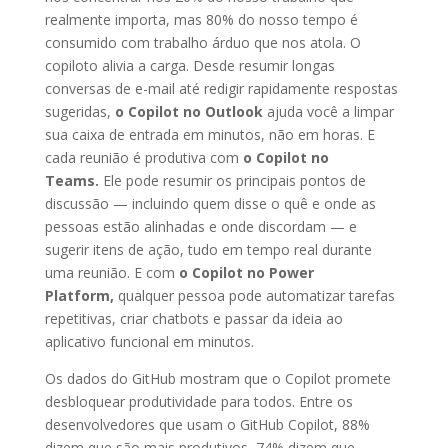
realmente importa, mas 80% do nosso tempo é
consumido com trabalho árduo que nos atola. O
copiloto alivia a carga. Desde resumir longas
conversas de e-mail até redigir rapidamente respostas
sugeridas,
o Copilot no Outlook
ajuda você a limpar
sua caixa de entrada em minutos, não em horas. E
cada reunião é produtiva com
o Copilot no
Teams.
Ele pode resumir os principais pontos de
discussão — incluindo quem disse o quê e onde as
pessoas estão alinhadas e onde discordam — e
sugerir itens de ação, tudo em tempo real durante
uma reunião. E com
o Copilot no Power
Platform,
qualquer pessoa pode automatizar tarefas
repetitivas, criar chatbots e passar da ideia ao
aplicativo funcional em minutos.
Os dados do GitHub mostram que o Copilot promete
desbloquear produtividade para todos. Entre os
desenvolvedores que usam o GitHub Copilot, 88%
dizem que são mais produtivos, 74% dizem que