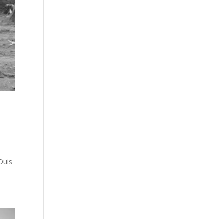
a
Duis