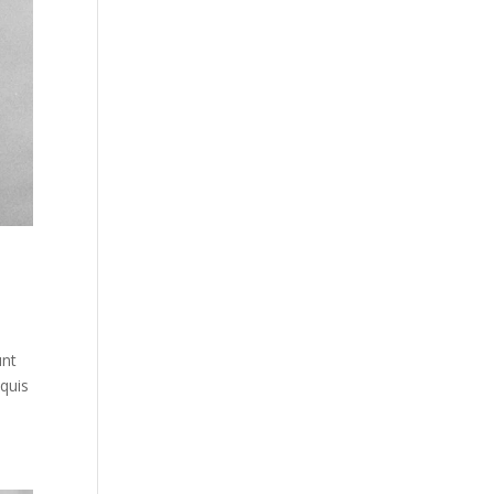
unt
 quis