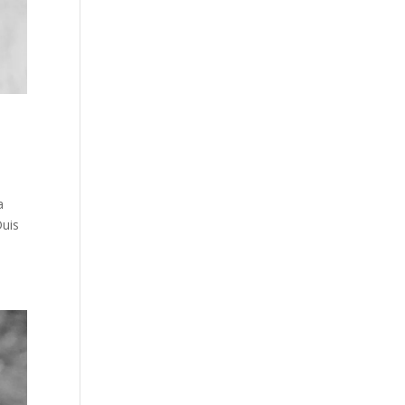
a
Duis