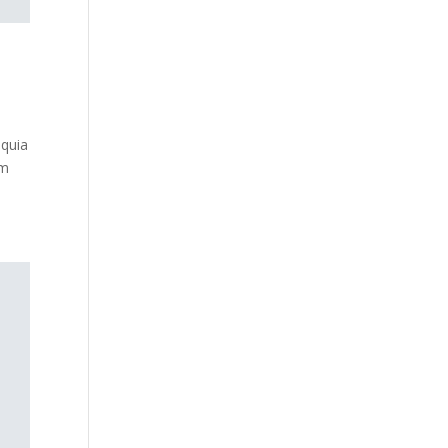
 quia
um